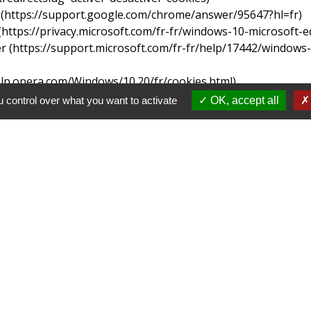
(
https://support.google.com/chrome/answer/95647?hl=fr
)
(
https://privacy.microsoft.com/fr-fr/windows-10-microsoft-
r (
https://support.microsoft.com/fr-fr/help/17442/windows
elp.opera.com/Windows/10.20/fr/cookies.html
)
support.apple.com/kb/ph21411?locale=fr_CA
)
 control over what you want to activate
OK, accept all
activation des cookies risque de vous empêcher d’utiliser cer
Contacts
Mairie de Saint-Denis-de-Ca
78 RUE DES ECOLES
42750 Saint-Denis-de-Cabanne -