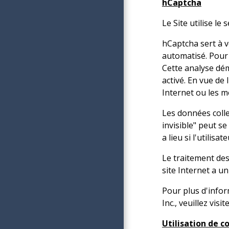
hCaptcha
Le Site utilise l
hCaptcha sert à v
automatisé. Pour 
Cette analyse dém
activé. En vue de 
Internet ou les m
Les données colle
invisible" peut s
a lieu si l'utilisat
Le traitement des
site Internet a u
Pour plus d'inform
Inc., veuillez visit
Utilisation de c