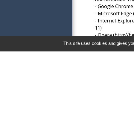
- Google Chrome 
- Microsoft Edge 
- Internet Explore
11
)
- Opera (
http://h
- Safari (
https://
This site uses cookies and gives you
Attention
: la dés