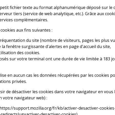
petit fichier texte au format alphanumérique déposé sur le di
erveur tiers (service de web analytique, etc.). Grâce aux cook
services complémentaires.
s cookies aux fins suivantes :
fréquentation du site (nombre de visiteurs, pages les plus vues
 la fenêtre surgissante d'alertes en page d'accueil du site,
tilisation des cookies.
osés sur votre terminal ont une durée de vie limitée à 183 jo
ilise en aucun cas les données récupérées par les cookies pou
tions privées.
ir de désactiver les cookies dans votre navigateur en vous
n votre navigateur web) :
https://support.mozilla.org/fr/kb/activer-desactiver-cookie
&redirectslug=activer-desactiver-cookies
)