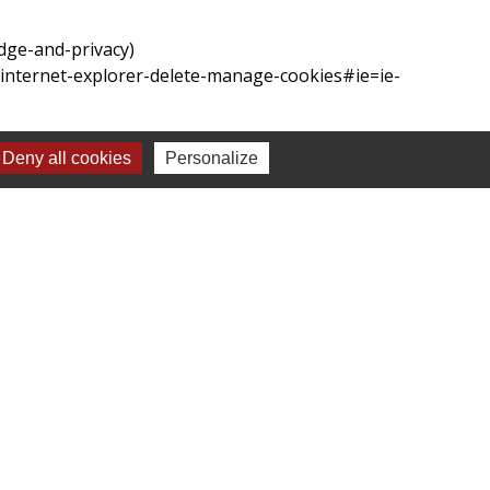
edge-and-privacy
)
-internet-explorer-delete-manage-cookies#ie=ie-
Deny all cookies
Personalize
taines fonctionnalités du site
banne
 FRANCE