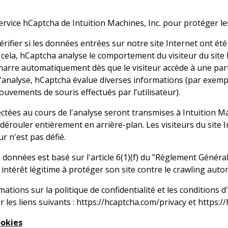
e service hCaptcha de Intuition Machines, Inc. pour protéger l
érifier si les données entrées sur notre site Internet ont
cela, hCaptcha analyse le comportement du visiteur du site I
arre automatiquement dès que le visiteur accède à une parti
l'analyse, hCaptcha évalue diverses informations (par exemple, 
ouvements de souris effectués par l’utilisateur).
ctées au cours de l'analyse seront transmises à Intuition M
e dérouler entièrement en arrière-plan. Les visiteurs du site
eur n'est pas défié.
 données est basé sur l'article 6(1)(f) du "Règlement Généra
n intérêt légitime à protéger son site contre le crawling auto
ations sur la politique de confidentialité et les conditions d
er les liens suivants :
https://hcaptcha.com/privacy
et
https:/
ookies