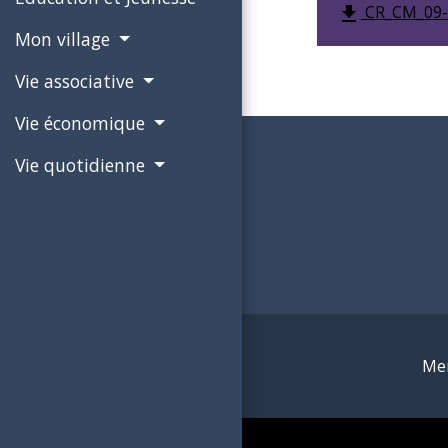
CR_CM_09-0
file_download
Mon village
Vie associative
Vie économique
Vie quotidienne
Men