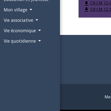
CR CM 12-0
file_download
CR CM 12-0
Mon village
file_download
Vie associative
Vie économique
Vie quotidienne
Men