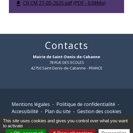
CR CM 27-05-2025.pdf (PDF - 0.58Mo)
file_download
Contacts
Mairie de Saint-Denis-de-Cabanne
78 RUE DES ECOLES
42750 Saint-Denis-de-Cabanne - FRANCE
Mentions légales
-
Politique de confidentialité
-
Accessibilité
-
Plan du site
-
Gestion des cookies
This site uses cookies and gives you control over what you want
to activate
Site créé en partenariat avec Réseau des Communes